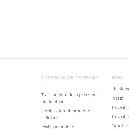
Footer
POSIZIONE DEL TELEFONO
INFO
:
Chi siam
Tracciamento della posizione
Prezzi
del telefono
Trova il 
Localizzatore di numeri di
Trova il 
cellulare
Caratteri
Posizione mobile