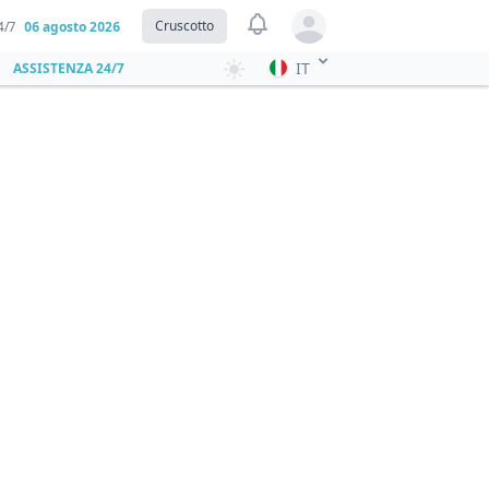
View notifications
Cruscotto
4/7
06 agosto 2026
Open user menu
IT
ASSISTENZA 24/7